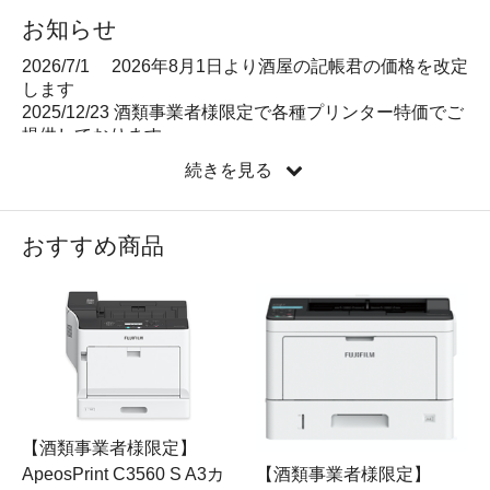
お知らせ
2026/7/1 2026年8月1日より酒屋の記帳君の価格を改定
します
2025/12/23 酒類事業者様限定で各種プリンター特価でご
提供しております
2024/10/23 EZManagerの取り扱いは、終了させていただ
続きを見る
いております。
2021/09/21
「酒屋の記帳君」予約受付！！
2021/05/11 サイトリニューアル
おすすめ商品
2021/05/11 EZManagerはニューアルのためご新規様への
販売は一時停止させていただいております。
2021/05/11 会員の皆様へ サイトリニューアルに伴いまし
て、当サイトにての備品のご購入などには再度新しく
「新規会員登録」
を行っていただけますようお願いを申
し上げます。お手数をおかけ致しまして申し訳ございま
せん。
【酒類事業者様限定】
ApeosPrint C3560 S A3カ
【酒類事業者様限定】