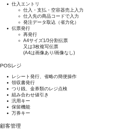
仕入エントリ
仕入・支払・空容器売上入力
仕入先の商品コードで入力
発注データ取込（省力化）
伝票発行
再発行
A4サイズ1/3分割伝票
又は3枚複写伝票
(A4は画像あり/画像なし)
POSレジ
レシート発行、省略の簡便操作
領収書発行
つり銭、金券類のレジ点検
組み合わせ値引き
汎用キー
保留機能
万券キー
顧客管理