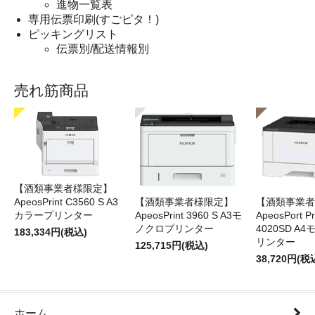
進物一覧表
専用伝票印刷(すごピタ！)
ピッキングリスト
伝票別/配送情報別
売れ筋商品
【酒類事業者様限定】
【酒類事業者
ApeosPrint C3560 S A3
【酒類事業者様限定】
ApeosPort Pr
カラープリンター
ApeosPrint 3960 S A3モ
4020SD A
ノクロプリンター
183,334円(税込)
リンター
125,715円(税込)
38,720円(税
ホーム