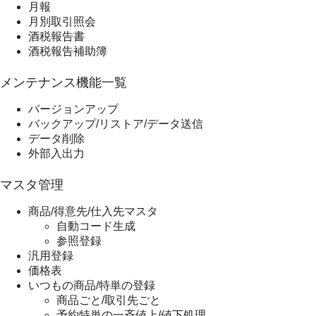
月報
月別取引照会
酒税報告書
酒税報告補助簿
メンテナンス機能一覧
バージョンアップ
バックアップ/リストア/データ送信
データ削除
外部入出力
マスタ管理
商品/得意先/仕入先マスタ
自動コード生成
参照登録
汎用登録
価格表
いつもの商品/特単の登録
商品ごと/取引先ごと
予約特単の一斉値上/値下処理